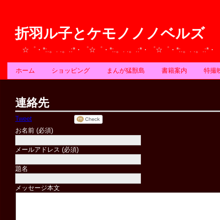
折羽ル子とケモノノノベルズ
☆゜・*:.。. .。.:*・゜☆゜・*:.。. .。.:*・゜☆゜・*:.。. .。.:*
ホーム
ショッピング
まんが猛獣島
書籍案内
特撮
連絡先
Tweet
お名前 (必須)
メールアドレス (必須)
題名
メッセージ本文