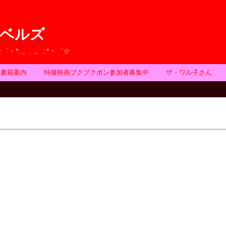
ベルズ
☆゜・*:.。. .。.:*・゜☆
書籍案内
特撮映画ブクブクボン参加者募集中
ザ・ワル子さん