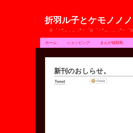
折羽ル子とケモノノノ
☆゜・*:.。. .。.:*・゜☆゜・*:.。. .。.:*・゜
ホーム
ショッピング
まんが猛獣島
新刊のおしらせ。
Tweet