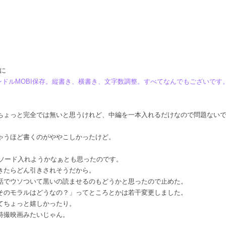
に
ンドルMOBI保存。縦書き、横書き、文字数調整。すべてなんでもございで
。
ちょっと完全では無いと思うけれど、中編を一本入れるだけなので問題ない
ゃうほど書くのがややこしかったけど。
ピソード入れようかなぁとも思ったのです。
きたらどん引きされそうだから。
話でウソついて黒いの読ませるのもどうかと思ったので止めた。
そのモラルはどうなの？」ってところとかは若干変更しました。
てちょっと嬉しかったり。
特撮映画みたいじゃん。