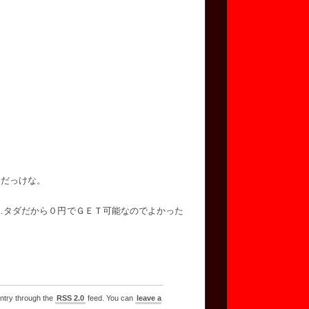
んだっけな。
…タダだから０円でＧＥＴ可能なのでよかった
entry through the
RSS 2.0
feed. You can
leave a