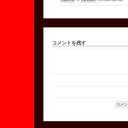
response
, or
trackback
from your own site.
コメントを残す