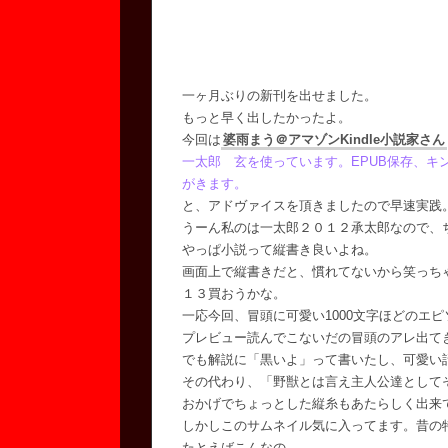
一ヶ月ぶりの新刊を出せました。
もっと早く出したかったよ。
今回は
婆雨まう＠アマゾンKindle小説家さん
一太郎 玄を使っています。EPUB保存、キ
がきます。
と、アドヴァイスを頂きましたので早速実践
うーん私のは一太郎２０１２承太郎なので、
やっぱ小説って縦書き良いよね。
画面上で縦書きだと、慣れてないから笑っち
１３買おうかな。
一応今回、冒頭に可愛い1000文字ほどのエ
プレビュー読んでこないだの冒頭のアレ出て
でも解説に「黒いよ」って書いたし、可愛い
その代わり、「野獣とは言え主人公達として
おかげでちょっとした縦糸もあたらしく出来
しかしこのサムネイル気に入ってます。昔の
たとえばこんなの。