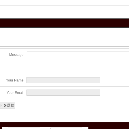
Message
Your Name
Your Email