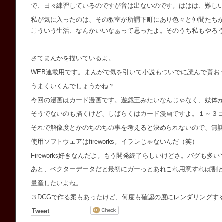
で、日々練習しているのですが音は出ないのです。ははは、難し
私が気に入ったのは、その教室が所謂下町にあり色々と仲間たち
こういう生活、なんかいいなぁって思ったよ。そのうち私もやろ
さてまんがを描いているよ。
WEB連載用です。まんがで気を引いて小説もついでに読んで貰お
うまくいくんでしょうかね？
今回の漫画はカード漫画です。遊戯王みたいなんじゃなく、媒体
そうでないのも描くけど、しばらくはカード漫画ですよ。１～３
それで解像度とかのちのちの事を考えると決められないので、無
使用ソフトウェアはfireworks。イラレじゃないんだ（笑）
Fireworks好きなんだよ。もう開発終了らしいけどさ。バグ
あと、ベクターデータだと最初にガーっとあれこれ用意すれば割
量産したいよね。
３DCGで作る案もあったけど、何度も確認の度にレンダリングす
Tweet