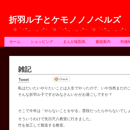
折羽ル子とケモノノノベルズ
☆゜・*:.。. .。.:*・゜☆゜・*:.。. .。.:*・゜☆゜・*:.。. .。.:*
ホーム
ショッピング
まんが猛獣島
書籍案内
特撮
雑記
Tweet
私はだいたいやりたいことは人生でやったので、いや当然まだの
そんな折羽ル子ですがみなさんいかがお過ごしですか？
そこで今年は「やらないことをやる」普段だったらやらないでし
そういうわけで先日尺八教室に行きました。
竹を加工して製造する教室。