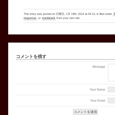
This entry was posted on 日曜日, 1月 19th, 2014 at 04:14, is filed under
response
, or
trackback
from your own site.
コメントを残す
Message
Your Name
Your Email